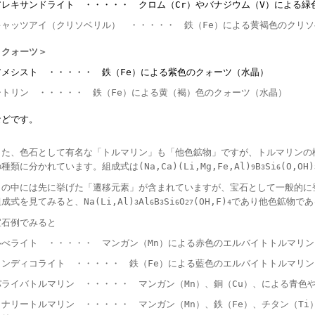
アレキサンドライト ・・・・・ クロム（Cr）やバナジウム（V）による緑
キャッツアイ（クリソベリル） ・・・・・ 鉄（Fe）による黄褐色のクリ
＜クォーツ＞
アメシスト ・・・・・ 鉄（Fe）による紫色のクォーツ（水晶）
シトリン ・・・・・ 鉄（Fe）による黄（褐）色のクォーツ（水晶）
などです。
また、色石として有名な「トルマリン」も「他色鉱物」ですが、トルマリンの
種類に分かれています。組成式は(Na,Ca)(Li,Mg,Fe,Al)
B
Si
(O,OH)
9
3
6
この中には先に挙げた「遷移元素」が含まれていますが、宝石として一般的に
成式を見てみると、Na(Li,Al)
Al
B
Si
O
(OH,F)
であり他色鉱物であ
3
6
3
6
27
4
宝石例でみると
ルべライト ・・・・・ マンガン（Mn）による赤色のエルバイトトルマリン
インディコライト ・・・・・ 鉄（Fe）による藍色のエルバイトトルマリン
パライバトルマリン ・・・・・ マンガン（Mn）、銅（Cu）、による青色
カナリートルマリン ・・・・・ マンガン（Mn）、鉄（Fe）、チタン（T