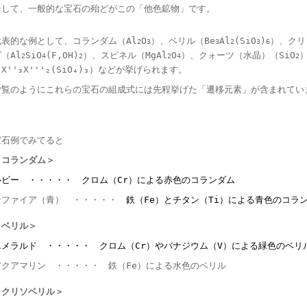
そして、一般的な宝石の殆どがこの「他色鉱物」です。
代表的な例として、コランダム（Al
O
）、ベリル（Be
Al
(SiO
)
）、クリ
2
3
3
2
3
6
（Al
SiO
(F,OH)
）、スピネル（MgAl
O
）、クォーツ（水晶）（SiO
2
4
2
2
4
2
X''₃X'''₂(SiO₄)₃）などが挙げられます。
ご覧のようにこれらの宝石の組成式には先程挙げた「遷移元素」が含まれてい
宝石例でみてると
＜コランダム＞
ルビー ・・・・・
クロム（Cr）による赤色のコランダム
サファイア（青） ・・・・・
鉄（Fe）とチタン（Ti）による青色のコラ
＜ベリル＞
エメラルド ・・・・・
クロム（Cr）やバナジウム（V）による緑色のベリ
アクアマリン ・・・・・ 鉄（Fe）による水色のベリル
＜クリソベリル＞