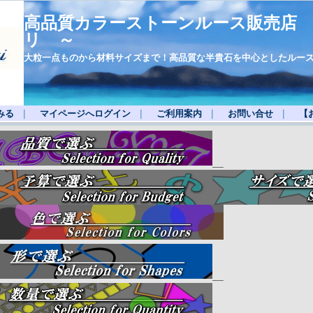
高品質カラーストーンルース販売店
リ ～
大粒一点ものから材料サイズまで！高品質な半貴石を中心としたルー
みる
｜
マイページへログイン
｜
ご利用案内
｜
お問い合せ
｜
【
__
__