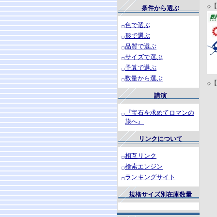
◇
【
条件から選ぶ
色で選ぶ
形で選ぶ
品質で選ぶ
サイズで選ぶ
予算で選ぶ
数量から選ぶ
◇
【
講演
『宝石を求めてロマンの
旅へ』
リンクについて
相互リンク
検索エンジン
ランキングサイト
規格サイズ別在庫数量