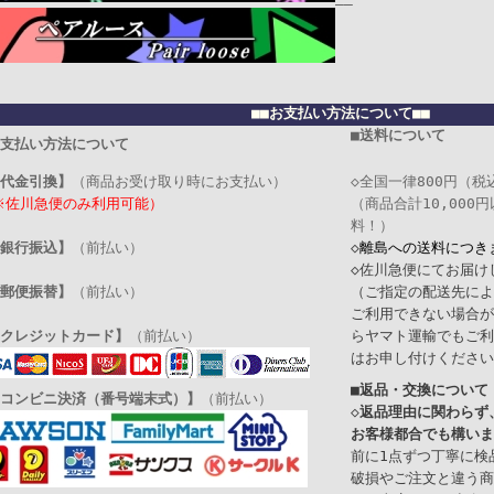
■■お支払い方法について■■
■送料について
お支払い方法について
代金引換】
（商品お受け取り時にお支払い）
◇全国一律800円（税
※佐川急便のみ利用可能）
（商品合計10,000
料！）
銀行振込】
（前払い）
◇
離島への送料につき
◇佐川急便にてお届け
郵便振替】
（前払い）
（ご指定の配送先によ
ご利用できない場合が
クレジットカード】
（前払い）
らヤマト運輸でもご利
はお申し付けください
■返品・交換について
コンビニ決済（番号端末式）】
（前払い）
◇
返品理由に関わらず
お客様都合でも構いま
前に1点ずつ丁寧に検
破損やご注文と違う商