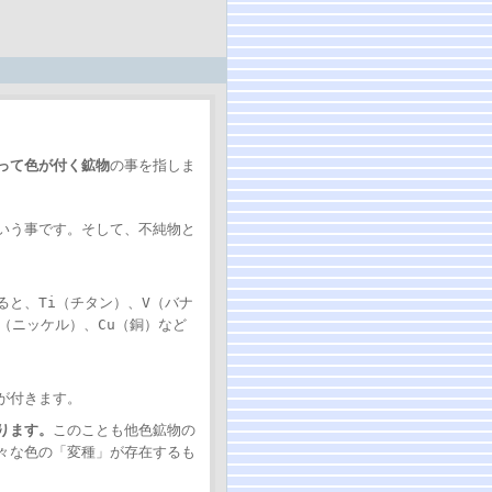
って色が付く鉱物
の事を指しま
いう事です。そして、不純物と
と、Ti（チタン）、V（バナ
i（ニッケル）、Cu（銅）など
が付きます。
ります。
このことも他色鉱物の
々な色の「変種」が存在するも