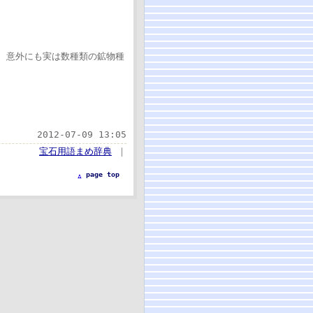
、意外にも実は数種類の鉱物種
2012-07-09 13:05
宝石用語まめ辞典
｜
page top