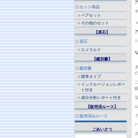
セット商品
ペアセット
その他のセット
【原石】
原石
エメラルド
【鑑別書】
鑑別書
の
標準タイプ
インクルージョンレポー
組
ト付き
成分分析レポート付き
【販売済ルース】
販売済みルース
ごあいさつ