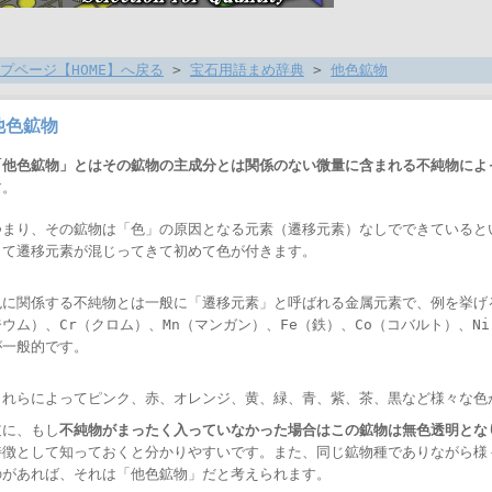
プページ【HOME】へ戻る
>
宝石用語まめ辞典
>
他色鉱物
他色鉱物
「他色鉱物」とはその鉱物の主成分とは関係のない微量に含まれる不純物によ
す。
つまり、その鉱物は「色」の原因となる元素（遷移元素）なしでできていると
して遷移元素が混じってきて初めて色が付きます。
色に関係する不純物とは一般に「遷移元素」と呼ばれる金属元素で、例を挙げる
ジウム）、Cr（クロム）、Mn（マンガン）、Fe（鉄）、Co（コバルト）、N
が一般的です。
これらによってピンク、赤、オレンジ、黄、緑、青、紫、茶、黒など様々な色
逆に、もし
不純物がまったく入っていなかった場合はこの鉱物は無色透明とな
特徴として知っておくと分かりやすいです。また、同じ鉱物種でありながら様
のがあれば、それは「他色鉱物」だと考えられます。