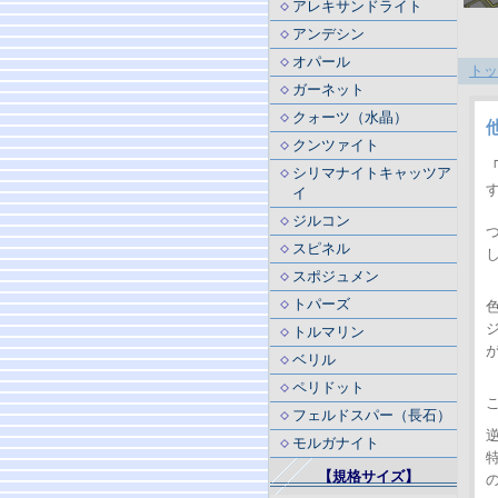
アレキサンドライト
アンデシン
オパール
トッ
ガーネット
クォーツ（水晶）
クンツァイト
シリマナイトキャッツア
イ
ジルコン
スピネル
スポジュメン
トパーズ
トルマリン
ベリル
ペリドット
フェルドスパー（長石）
モルガナイト
【規格サイズ】