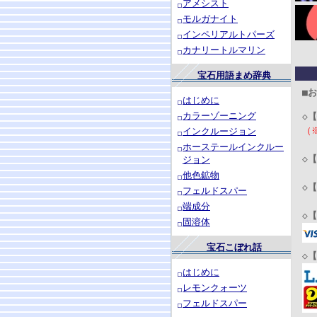
アメシスト
モルガナイト
インペリアルトパーズ
カナリートルマリン
宝石用語まめ辞典
■
はじめに
カラーゾーニング
◇
【
（
インクルージョン
ホーステールインクルー
◇
【
ジョン
他色鉱物
◇
【
フェルドスパー
端成分
◇
【
固溶体
宝石こぼれ話
◇
【
はじめに
レモンクォーツ
フェルドスパー