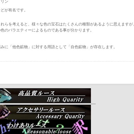
マリン
などが有名です。
これらを考えると、様々な色の宝石はたくさんの種類があるように思えますが
の色のバラエティーによるものである事が分かります。
因みに「他色鉱物」に対する用語として「自色鉱物」が存在します。
__
__