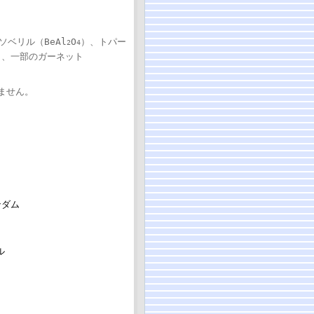
ソベリル（BeAl
O
）、トパー
2
4
）、一部のガーネット
ません。
ンダム
ル