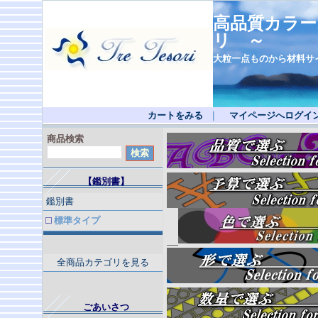
高品質カラー
リ ～
大粒一点ものから材料サ
カートをみる
｜
マイページへログイ
商品検索
【鑑別書】
鑑別書
標準タイプ
__
全商品カテゴリを見る
ごあいさつ