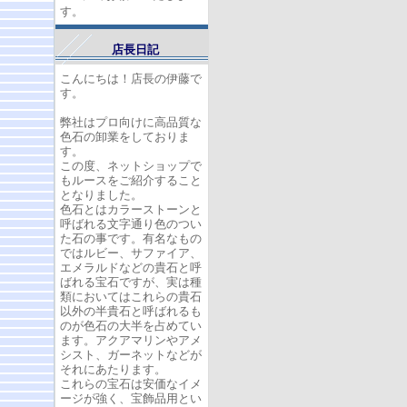
す。
店長日記
こんにちは！店長の伊藤で
す。
弊社はプロ向けに高品質な
色石の卸業をしておりま
す。
この度、ネットショップで
もルースをご紹介すること
となりました。
色石とはカラーストーンと
呼ばれる文字通り色のつい
た石の事です。有名なもの
ではルビー、サファイア、
エメラルドなどの貴石と呼
ばれる宝石ですが、実は種
類においてはこれらの貴石
以外の半貴石と呼ばれるも
のが色石の大半を占めてい
ます。アクアマリンやアメ
シスト、ガーネットなどが
それにあたります。
これらの宝石は安価なイメ
ージが強く、宝飾品用とい