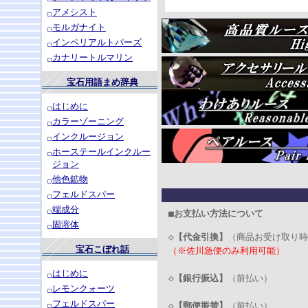
アメシスト
モルガナイト
インペリアルトパーズ
カナリートルマリン
宝石用語まめ辞典
はじめに
カラーゾーニング
インクルージョン
ホーステールインクルー
ジョン
他色鉱物
フェルドスパー
端成分
■お支払い方法について
固溶体
◇
【代金引換】
（商品お受け取り時
宝石こぼれ話
（※佐川急便のみ利用可能）
はじめに
◇
【銀行振込】
（前払い）
レモンクォーツ
フェルドスパー
◇
【郵便振替】
（前払い）