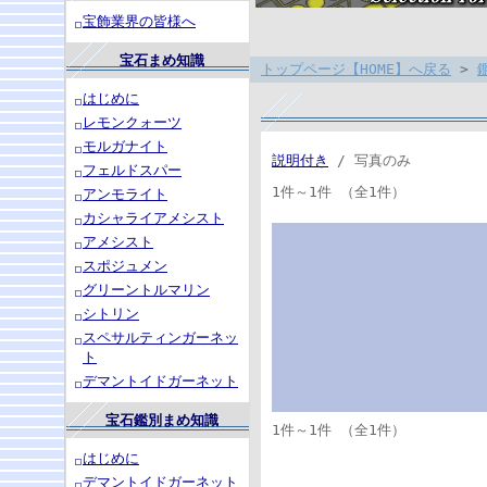
宝飾業界の皆様へ
宝石まめ知識
トップページ【HOME】へ戻る
>
はじめに
レモンクォーツ
モルガナイト
説明付き
/ 写真のみ
フェルドスパー
1件～1件 （全1件）
アンモライト
カシャライアメシスト
アメシスト
スポジュメン
グリーントルマリン
シトリン
スペサルティンガーネッ
ト
デマントイドガーネット
宝石鑑別まめ知識
1件～1件 （全1件）
はじめに
デマントイドガーネット