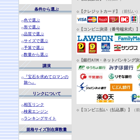
条件から選ぶ
◇
【クレジットカード】
（前払い）
色で選ぶ
形で選ぶ
◇
【コンビニ決済（番号端末式）】
品質で選ぶ
サイズで選ぶ
予算で選ぶ
数量から選ぶ
◇
【銀行ATM・ネットバンキング決
講演
『宝石を求めてロマンの
旅へ』
リンクについて
相互リンク
◇
【コンビニ払い（払込票）】
（前
検索エンジン
ランキングサイト
規格サイズ別在庫数量