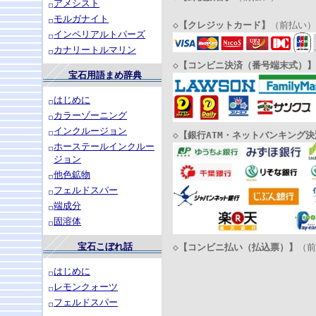
アメシスト
モルガナイト
◇
【クレジットカード】
（前払い）
インペリアルトパーズ
カナリートルマリン
◇
【コンビニ決済（番号端末式）】
宝石用語まめ辞典
はじめに
カラーゾーニング
インクルージョン
◇
【銀行ATM・ネットバンキング決
ホーステールインクルー
ジョン
他色鉱物
フェルドスパー
端成分
固溶体
宝石こぼれ話
◇
【コンビニ払い（払込票）】
（前
はじめに
レモンクォーツ
フェルドスパー