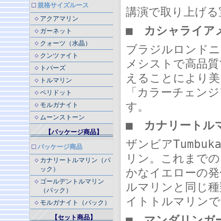
規格サイズルース
講演で取り上げる
アクアマリン
■
カシャライア
ガーネット
クォーツ（水晶）
ブラジルロンドニア
クンツァイト
メシストで高品質
トパーズ
えることにより美
トルマリン
「カラーチェンジ
ペリドット
す。
モルガナイト
ムーンストーン
■
カナリートル
【パッケージ商品】
ザンビアTumbu
パッケージ商品
リン。これまでの
カナリートルマリン（パ
ック）
かなイエローの発
ゴールデントルマリン
ルマリンと同じ種
（パック）
イトトルマリンで
モルガナイト（パック）
【セット商品】
■
マンダリンガ