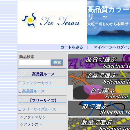
高品質カラー
リ ～
大粒一点ものから材料サ
カートをみる
｜
マイページへログイ
商品検索
高品質ルース
ファンシーカット
高品質ルース
__
【フリーサイズ】
フリーサイズルース
アクアマリン
アメシスト