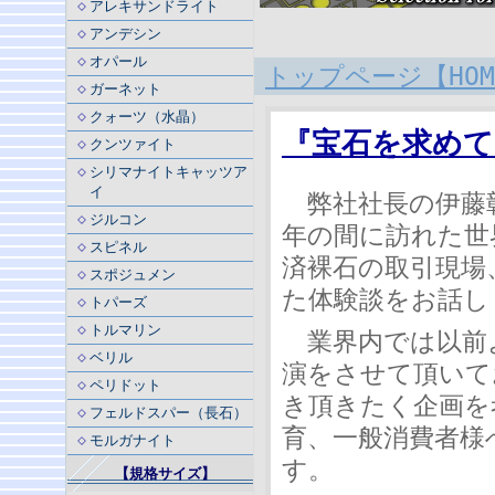
アレキサンドライト
アンデシン
オパール
トップページ【HO
ガーネット
クォーツ（水晶）
『宝石を求めて
クンツァイト
シリマナイトキャッツア
イ
弊社社長の伊藤彰
ジルコン
年の間に訪れた世
スピネル
済裸石の取引現場
スポジュメン
た体験談をお話し
トパーズ
トルマリン
業界内では以前
ベリル
演をさせて頂いて
ペリドット
き頂きたく企画を
フェルドスパー（長石）
育、一般消費者様
モルガナイト
す。
【規格サイズ】