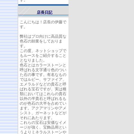
店長日記
こんにちは！店長の伊藤で
す。
弊社はプロ向けに高品質な
色石の卸業をしておりま
す。
この度、ネットショップで
もルースをご紹介すること
となりました。
色石とはカラーストーンと
呼ばれる文字通り色のつい
た石の事です。有名なもの
ではルビー、サファイア、
エメラルドなどの貴石と呼
ばれる宝石ですが、実は種
類においてはこれらの貴石
以外の半貴石と呼ばれるも
のが色石の大半を占めてい
ます。アクアマリンやアメ
シスト、ガーネットなどが
それにあたります。
これらの宝石は安価なイメ
ージが強く、宝飾品用とい
うよりミネラルストーンや