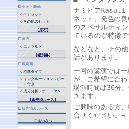
セット商品
ナミビアKasu
ペアセット
ネット。発色の良
その他のセット
のスペサルティン
【原石】
ているのが特徴で
原石
エメラルド
などなど、その他
【鑑別書】
話があります。
鑑別書
一回の講演では一
標準タイプ
が、ご希望に合わ
インクルージョンレポー
ト付き
講演時間は30分
成分分析レポート付き
きます。
【販売済ルース】
ご興味のある方、
販売済みルース
合せください。
→
ごあいさつ