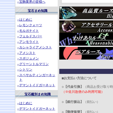
宝飾業界の皆様へ
宝石まめ知識
はじめに
レモンクォーツ
モルガナイト
フェルドスパー
アンモライト
カシャライアメシスト
アメシスト
スポジュメン
グリーントルマリン
シトリン
スペサルティンガーネッ
■お支払い方法について
ト
デマントイドガーネット
◇
【代金引換】
（商品お受け取り時
（※佐川急便のみ利用可能）
宝石鑑別まめ知識
◇
【銀行振込】
（前払い）
はじめに
デマントイドガーネット
◇
【郵便振替】
（前払い）