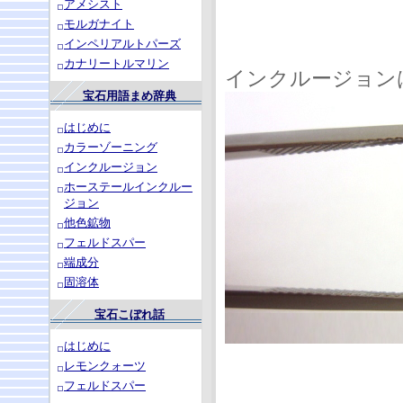
アメシスト
モルガナイト
インペリアルトパーズ
カナリートルマリン
インクルージョン
宝石用語まめ辞典
はじめに
カラーゾーニング
インクルージョン
ホーステールインクルー
ジョン
他色鉱物
フェルドスパー
端成分
固溶体
宝石こぼれ話
はじめに
レモンクォーツ
フェルドスパー