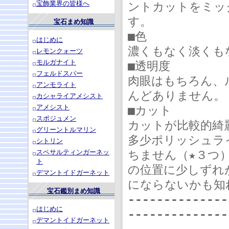
宝飾業界の皆様へ
ントカットをミッ
す。
宝石まめ知識
■色
はじめに
濃くもなく淡くも
レモンクォーツ
モルガナイト
■透明度
フェルドスパー
肉眼はもちろん、
アンモライト
んどありません。
カシャライアメシスト
アメシスト
■カット
スポジュメン
カットが比較的綺
グリーントルマリン
多少ポリッシュラ
シトリン
ちません（★３つ
スペサルティンガーネッ
ト
の位置に少しずれ
デマントイドガーネット
にならないかも知
宝石鑑別まめ知識
--------------
はじめに
--------------
デマントイドガーネット