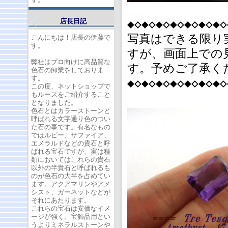
◆◇◆◇◆◇◆◇◆◇◆◇◆◇
店長日記
写真はできる限り
こんにちは！店長の伊藤で
す。
すが、画面上での
弊社はプロ向けに高品質な
す。予めご了承く
色石の卸業をしておりま
す。
◆◇◆◇◆◇◆◇◆◇◆◇◆◇
この度、ネットショップで
もルースをご紹介すること
となりました。
色石とはカラーストーンと
呼ばれる文字通り色のつい
た石の事です。有名なもの
ではルビー、サファイア、
エメラルドなどの貴石と呼
ばれる宝石ですが、実は種
類においてはこれらの貴石
以外の半貴石と呼ばれるも
のが色石の大半を占めてい
ます。アクアマリンやアメ
シスト、ガーネットなどが
それにあたります。
これらの宝石は安価なイメ
ージが強く、宝飾品用とい
うよりミネラルストーンや