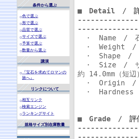
条件から選ぶ
■ Detail /
色で選ぶ
--------------
形で選ぶ
--------------
品質で選ぶ
・ Name 
サイズで選ぶ
予算で選ぶ
・ Weight 
数量から選ぶ
・ Shape
講演
・ Size / 
約 14.0mm（短辺
『宝石を求めてロマンの
旅へ』
・ Origin
リンクについて
・ Hardness
相互リンク
検索エンジン
ランキングサイト
■ Grade / 評
規格サイズ別在庫数量
--------------
--------------