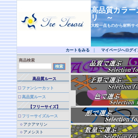
高品質カラー
リ ～
大粒一点ものから材料サ
カートをみる
｜
マイページへログイ
商品検索
高品質ルース
ファンシーカット
高品質ルース
__
【フリーサイズ】
フリーサイズルース
アクアマリン
アメシスト