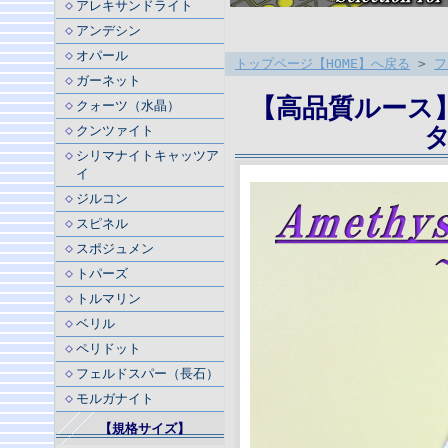
アレキサンドライト
アンデシン
オパール
トップページ【HOME】へ戻る
>
フ
ガーネット
【高品質ルース】
クォーツ（水晶）
タ
クンツァイト
シリマナイトキャッツア
イ
ジルコン
スピネル
スポジュメン
トパーズ
トルマリン
ベリル
ペリドット
フェルドスパー（長石）
モルガナイト
【規格サイズ】