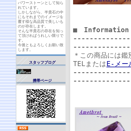
パワーストーンとして知ら
れています。
しかしながら、半貴石の中
にもそれまでのイメージを
覆す様な高品質で美しいも
のが存在します。
■ Informati
そんな半貴石の存在を知っ
て頂ければうれしい限りで
--------------
す。
今後ともよろしくお願い致
--------------
します。
＊この商品には鑑
TELまたは
E-メー
スタッフブログ
--------------
--------------
携帯ページ