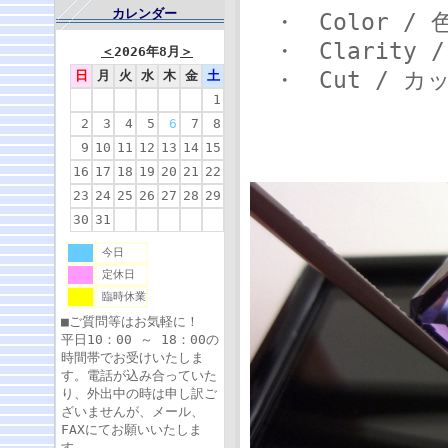
カレンダー
・ Color /
・ Clarity 
＜
2026年8月
＞
・ Cut / 
日
月
火
水
木
金
土
1
2
3
4
5
6
7
8
9
10
11
12
13
14
15
16
17
18
19
20
21
22
23
24
25
26
27
28
29
30
31
今日
定休日
臨時休業
■ご質問等はお気軽に！
平日10：00 ～ 18：00の
時間帯でお受けいたしま
す。電話が込み合っていた
り、外出中の時は申し訳ご
ざいませんが、メール、
FAXにてお願いいたしま
す。