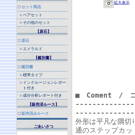
拡大表示
セット商品
ペアセット
その他のセット
【原石】
原石
エメラルド
【鑑別書】
鑑別書
標準タイプ
インクルージョンレポー
ト付き
■ Coment /
成分分析レポート付き
--------------
【販売済ルース】
--------------
販売済みルース
外形は平凡な隅切
ごあいさつ
通のステップカッ